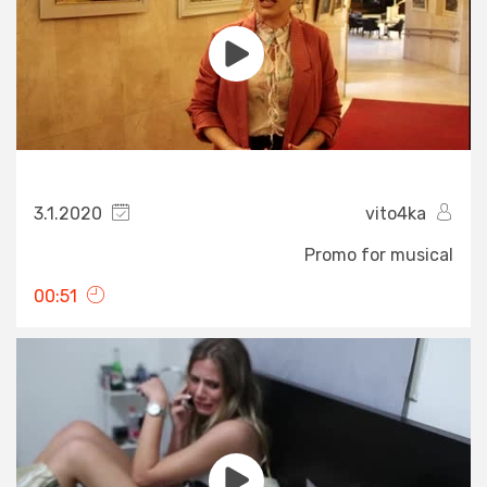
3.1.2020
vito4ka
Promo for musical
00:51