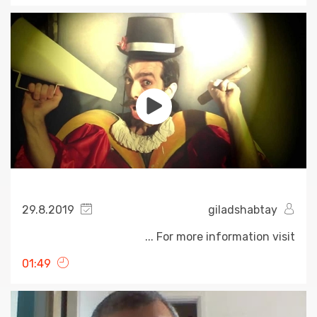
29.8.2019
giladshabtay
For more information visit ...
01:49