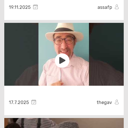
19.11.2025
assafp
17.7.2025
thegav