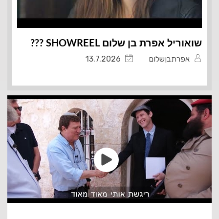
שואוריל אפרת בן שלום SHOWREEL ???️
אפרתבןשלום
13.7.2026