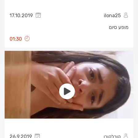
17.10.2019
ilona25
מופע סיום
01:30
קורלקורן
26.9.2019