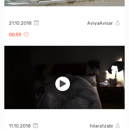
21.10.2018
AviyaAvisar
00:59
11.10.2018
hilaratzabi