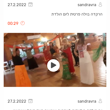
27.2.2022
sandravra
הרקדה בוילה פרטית ליום הולדת
00:29
27.2.2022
sandravra