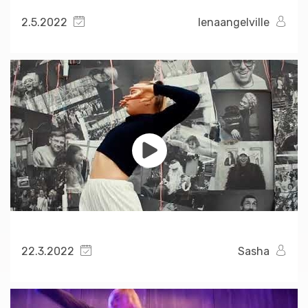
2.5.2022
lenaangelville
22.3.2022
Sasha