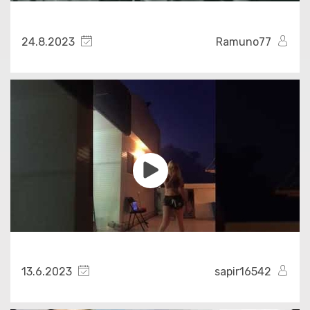
24.8.2023
Ramuno77
13.6.2023
sapir16542