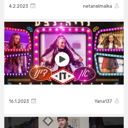
4.2.2023
netanelmalka
16.1.2023
Yana137