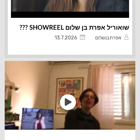
שואוריל אפרת בן שלום SHOWREEL ???️
אפרתבןשלום
13.7.2026