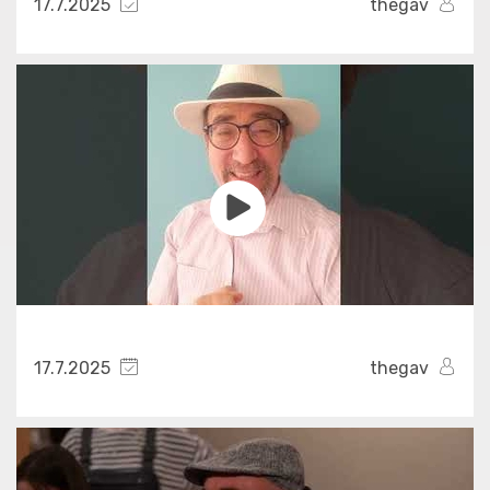
17.7.2025
thegav
17.7.2025
thegav