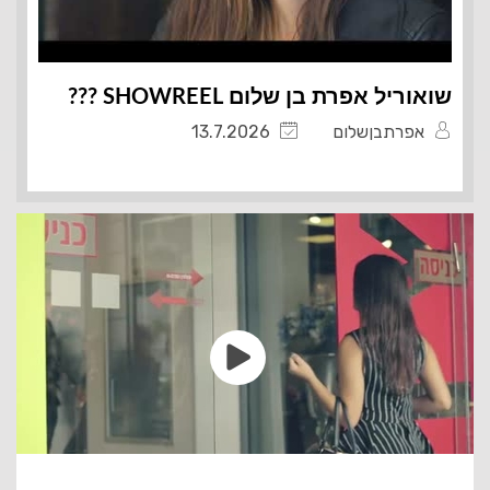
שואוריל אפרת בן שלום SHOWREEL ???️
אפרתבןשלום
13.7.2026