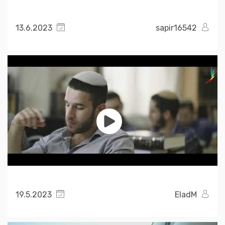
13.6.2023
sapir16542
19.5.2023
EladM