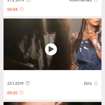
27.2.2019
MGetmansky
00:04
23.1.2019
Elitz
00:20