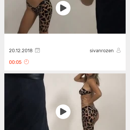
20.12.2018
sivanrozen
00:05