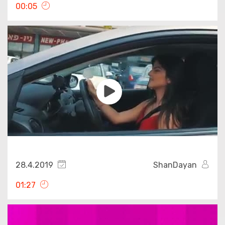
00:05
28.4.2019
ShanDayan
01:27