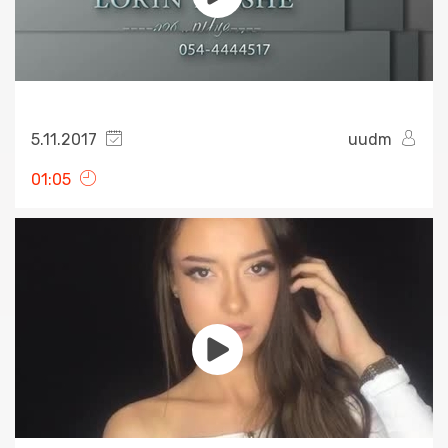
5.11.2017
uudm
01:05