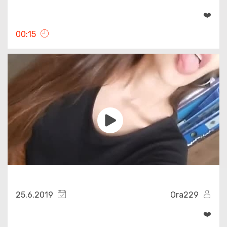
❤️
00:15
25.6.2019
Ora229
❤️