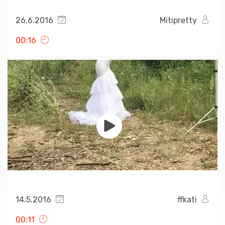
26.6.2016
Mitipretty
00:16
14.5.2016
ffkati
00:11