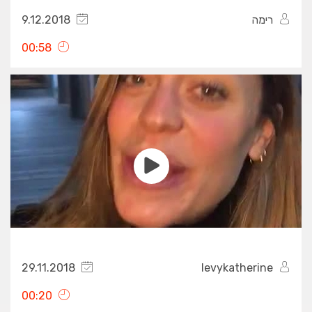
רימה
9.12.2018
00:58
29.11.2018
levykatherine
00:20