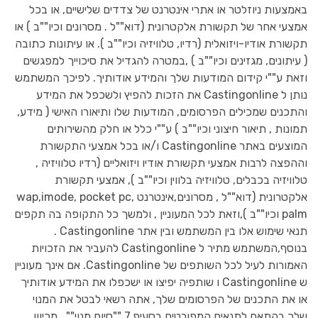
באמצעות ניוזלטר או אתרי אינטרנט של צדדים שלישיים, או בכל
אמצעי אחר של תקשורת אלקטרונית (דוא""ל . מסרונים וכיו""ב ) או
תקשורת אודיו-ויזואלית (רדיו, טלוויזיה וכיו""ב ). או עיתונות כתובה
( עיתונים, מגזינים וכיו""ב ) ,במטרה להגדיל את סיכוייך למפגשים
וזאת ע""י קידום המודעות שלך והמידע אודותיך. לפיכך המשתמש
נותן ל Castingonline את הזכות להפיץ ולשכפל את המידע
והתכנים שמכילים הפרסומים, המודעות שלו ותיאורו האישי ( מידע,
תמונות , תיאור חיצוני וכיו""ב ) ע""י כלל או חלק מהשירותים
המוצעים באתר Castingonline ו/או בכל אמצעי התקשורת
וההפצה לרבות אמצעי תקשורת אודיו ויזואליים (רדיו טלוויזיה ,
טלוויזיה בכבלים, טלוויזיה בלווין וכיו""ב ), אמצעי תקשורת
אלקטרונית (דוא""ל , מסרונים,אינטרנט wap,imode, pocket pc,
palm וכיו""ב ),וזאת לכל המעוניין , ולמשך כל התקופה בה תקפים
תנאי שימוש אלו בין המשתמש ובין אתר Castingonline .
בנוסף,המשתמש מתיר ל Castingonline להעביר את הזכויות
האמורות לעיל לכל השותפים של Castingonline. אם אינך מעוניין
ש Castingonline ו שותפיה יפיצו או ישכפלו את המידע אודותיך
או את התכנים של הפרסומים שלך, אתה רשאי לבטל את המנוי
שלך בהתאם לתנאים המפורטים בסעיף 7 ""סיום מנוי"" . מכיוון