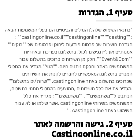
סעיף 1. הגדרות
"בתנאי השימוש שלהלן המילים והביטויים הם בעלי המשמעות הבאה
: ""castingonline.co.il"",''castingonline"" ""casting"" :
הגדרת השירות של פרסום מודעות ליהוק ופרסומים של ""בוקים""
אמנותיים און ליין נגישים לכול, בתשלום,ובעריכת ובאחריות
""Event&Com""'. חלק מן השירותים כרוכים בתשלום עבור
המשתמשים באתר וחלקם ניתנים חינם. ""מנוי"":מגדיר את מסלולי
המנויים בתשלום,המאפשרים לחברים לקנות את השירותים
שכרוכים בתשלום באתר castingonline. ""שרות/ים בתשלום""
:מגדיר את את כלל השירותים ,המוצעים במסלולי המנוי בתשלום,
הניתנים ל""משתמשים"" . ""משתמשים"" : מגדיר את כלל
המשתמשים בשירותי castingonline ,אשר שילמו או לא עבור
השימוש באתר castingonline . "
סעיף 2. גישה והרשמה לאתר
Castingonline.co.il