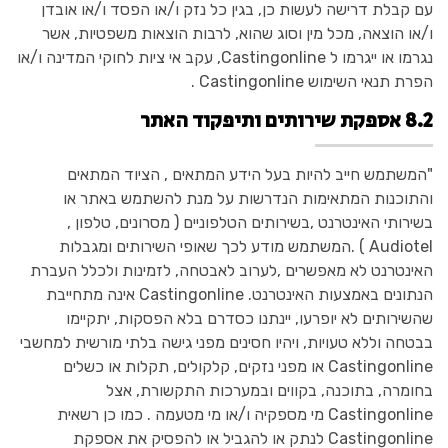
עם קבלת דרישה לעשות כן, בגין כל נזק ו/או הפסד ו/או אובדן
ו/או הוצאה, מכל מין וסוג שהוא, לרבות הוצאות משפטיות, אשר
נגרמו או ייגרמו ל Castingonline, עקב אי ציות לחוקי המדינה ו/או
הפרת תנאי השימוש Castingonline .
8.2 אספקת שירותים ותיפקוד האתר
"המשתמש חייב להיות בעל הידע המתאים , הציוד המתאים
והתוכנות המתאימות הנדרשות על מנת להשתמש באתר או
בשירותי האינטרנט ,בשירותים הטלפוניים ( מסרונים, טלפון ,
Audiotel ) .המשתמש מודע לכך שאופי השירותים ומגבלות
האינטרנט לא מאפשרים ,לערוב לאבטחה, לזמינות ולכלל העברת
הנתונים באמצעות האינטרנט. Castingonline אינה מתחייבת
שהשירותים לא יופרעו, יינתנו כסדרם בלא הפסקות, יתקיימו
בבטחה וללא טעויות, ויהיו חסינים מפני גישה בלתי מורשית למחשבי
Castingonline או מפני נזקים, קלקולים, תקלות או כשלים
בחומרה, בתוכנה, בקווים ובמערכות התקשורת, אצל
Castingonline מי מספקיה ו/או מי מטעמה . כמו כן רשאית
Castingonline לנתק או להגביל או להפסיק את אספקת