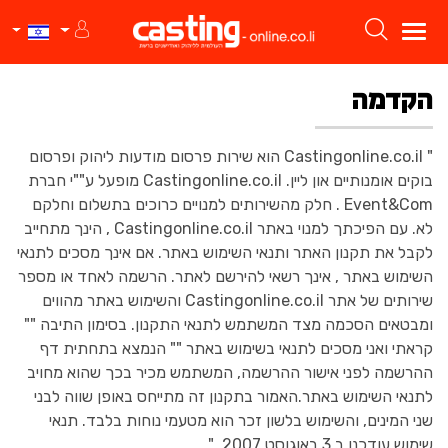
הקדמה
" Castingonline.co.il הוא שירות פרסום מודעות ליהוק ופרסום
בוקים אומנותיים און ליין. Castingonline.co.il מופעל ע""י חברת
Event&Com . חלק מהשירותים למנויים כרוכים בתשלום וחלקם
לא. עם הפיכתך למנוי באתר Castingonline.co.il , הינך מתחייב
לקבל את תקנון האתר ותנאי השימוש באתר. אם אינך מסכים לתנאי
השימוש באתר , אינך רשאי להירשם לאתר. הרשמה לאחד או מספר
שירותים של אתר Castingonline.co.il והשימוש באתר מהווים
ומבטאים הסכמה מצד המשתמש לתנאי התקנון. בסימון התיבה ""
קראתי ואני מסכים לתנאי בשימוש באתר "" הנמצא בתחתית דף
ההרשמה לפני אישור ההרשמה, המשתמש מכיר בכך שהוא מחויב
לתנאי השימוש באתר.האמור בתקנון זה מתייחס באופן שווה לבני
שני המינים, והשימוש בלשון זכר הוא מטעמי נוחות בלבד. תנאי
שימוש עודכנו ב 3 באוגוסט 2007. "