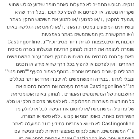
נזקים. הגולש מתחייב לא להעלות לאתר חומר שידוע לגולש שהוא
שקרי או מטעה. אין לפרסם או להפיץ כל תוכן , בכל דרך שהיא
,שנועד להקטין , ו/או לפגוע ו/או למנוע את השימוש התקין באתר
ובשירותים המוצעים במסגרת האתר, ו/או להאט את הגלישה באתר
ו/או התקשורת בין המשתמשים באתר באמצעות
תוכנות,וירוסים,פצצות לוגיות דיוור מסיבי וכיו""ב. Castingonline
שומרת לעצמה את הזכות למחוק הודעות שנשלחו בצורה מסיבית
וזאת על מנת להבטיח את השימוש התקין באתר עבור המשתמשים
האחרים . אין לפרסם או להפיץ בכל דרך שהיא מידע או תכנים
המכילים קישורים לאתרים אחרים. בנוסף לאמור בסעיף ""סיום מנוי""
ומבלי לגרוע , במידה והמשתמשים לא יכבדו אחד או יותר מכללים
הנ""ל Castingonline שומרת לעצמה את הזכות לחסום את
החשבונות של המשתמשים האמורים , למחוק באופן אוטומטי את
כל ההודעות מעוררות המחלוקת , לא לאפשר פרסום חלקי או מלא
של פרופיל המשתמש ו/או לחסום את הגישה לכל או לחלק מן
השירותים באתר, באופן זמני או קבוע , ללא פיצוי או תמורה.
Castingonline לא תישא באחריות למידע כוזב המועלה לאתר
ע""י המשתמשים. חשוב לנקוט באמצעי זהירות לפני פגישה עם
משתמש אחר. Castingonline איננה אחראית למפגשים בין