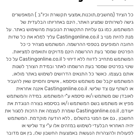
כל הציוד (מחשבים,תוכנות,אמצעי תקשורת וכיו"ב ) המאפשרים
גישה לשירותים שמציע האתר, הינם באחריותו הבלעדית של
המשתמש, כמו גם עלויות התקשורת הנובעות מהשימוש באתר. על
מנת להיות מנוי ב Castingonline.co.il עליך למלא את כל שדות
החובה המופיעים בטפסי ההרשמה. המשתמש מצהיר כי כל
הפרטים שמסר בעת ההרשמה הינם מדויקים ותואמים למציאות.
המשתמש מתחייב לדווח ללא דיחוי ל Castingonline.co.il על כל
שינוי בפרטים שמסר בעת הרשמתו לאתר ובמידת הצורך לשנות
אותם בעצמו. כאשר כל התנאים הדרושים לשימוש באתר מולאו,
המשתמש יקבל שם משתמש וסיסמא , אישיים וחסויים שאין להעביר
או לשתף עם צד שלישי. Castingonline.co.il איננה אחראית
לאובדן שם משתמש ו/או סיסמא ע"י המשתמש. במידה והמשתמש
מפיץ או משתמש בשם המשתמש ו/או בסיסמא בצורה הנוגדת את
ייעודם, Castingonline.co.il שומרת לעצמה את הזכות לסגור את
החשבון , גם אם המנוי בתשלום , ללא הודעה מוקדמת. המשתמש
יהיה האחראי הבלעדי לשימוש במזהים אלו ע"י צד שלישי או
לפעולות ולהצהרות הנעשות באמצעות החשבון שלו, בין אם מדובר