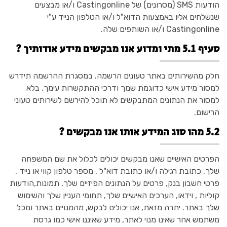
הודעות SMS (מסרונים) של Castingonline ו/או מבצעים
שנשלחים אליו באמצעות הדוא"ל ו/או הטלפון הנייד ע"י
Castingonline ו/או השותפים שלה.
סעיף 5.1 מתי ומדוע אנו מבקשים מידע אודותיך ?
חלק מהשירותים באתר טעונים הרשמה. במסגרת ההרשמה תידרש
למסור מידע אישי כדוגמת שמך ודרכי ההתקשרות עימך. בלא
למסור את הנתונים המתבקשים לא תוכל להירשם לשירותים טעוני
הרישום.
5.2 מהו סוג המידע אותו אנו מבקשים ?
הפרטים האישיים שאנו מבקשים יכולים לכלול את שם המשפחה
שלך, כתובת רגילה ו/או כתובת דוא"ל , מספר טלפון קווי או נייד ,
פרטי חשבון בנק, פרטים על הנתונים הפיזיים שלך, תמונות,הודעות
קוליות , וידאו, הערכים האישיים שלך, תחומי העניין שלך והשימוש
שלך באתר. יתרה מזאת, אנו יכולים לבקש, מהמנויים באתר ומכל
משתמש אחר שאינו מנוי לאתר, מידע שאיננו אישי כמו גרסת