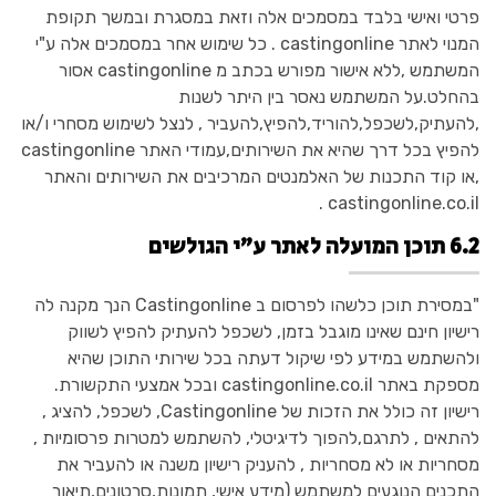
פרטי ואישי בלבד במסמכים אלה וזאת במסגרת ובמשך תקופת
המנוי לאתר castingonline . כל שימוש אחר במסמכים אלה ע"י
המשתמש ,ללא אישור מפורש בכתב מ castingonline אסור
בהחלט.על המשתמש נאסר בין היתר לשנות
,להעתיק,לשכפל,להוריד,להפיץ,להעביר , לנצל לשימוש מסחרי ו/או
להפיץ בכל דרך שהיא את השירותים,עמודי האתר castingonline
,או קוד התכנות של האלמנטים המרכיבים את השירותים והאתר
castingonline.co.il .
6.2 תוכן המועלה לאתר ע"י הגולשים
"במסירת תוכן כלשהו לפרסום ב Castingonline הנך מקנה לה
רישיון חינם שאינו מוגבל בזמן, לשכפל להעתיק להפיץ לשווק
ולהשתמש במידע לפי שיקול דעתה בכל שירותי התוכן שהיא
מספקת באתר castingonline.co.il ובכל אמצעי התקשורת.
רישיון זה כולל את הזכות של Castingonline, לשכפל, להציג ,
להתאים , לתרגם,להפוך לדיגיטלי, להשתמש למטרות פרסומיות ,
מסחריות או לא מסחריות , להעניק רישיון משנה או להעביר את
התכנים הנוגעים למשתמש (מידע אישי, תמונות,סרטונים,תיאור