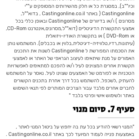
וכיו""ב), במסגרת כל או חלק מהשירותים המסופקים ע""י
Castingonline ( באתר Castingonline.co.il , בדוא""ל,
מסרונים ) ו/או בדיוורים של Castingonline ובאופן כללי בכל
אמצעי התקשורת הדיגיטליים (דוא""ל,מסרונים,אינטרנט CD-Rom,
או DVD-Rom ) או בתקשורת האודיו-ויזואלית
(עיתונות,רדיו,טלוויזיה-דיגיטלית,בלווין או בכבלים). המשתמש נותן
את הסכמתו המפורשת ל Castingonline לשנות את התכנים
האמורים על מנת שיתאימו לעיצוב הגראפי של האתר או לאמצעי
תקשורת אחרים המצוינים לעיל ו/או להפכם למתאימים לאפשרויות
הטכניות או לפורמט של האמצעים שצוינו לעיל. נאסר על המשתמש
להעתיק ,לשכפל, להשתמש בכל דרך אחרת בתכנים הקשורים
לחברים אחרים מלבד עבור הצרכים המותרים לפי תנאי השימוש
באתר ולשימוש אישי ופרטי בלבד "
סעיף 7. סיום מנוי
"המנוי רשאי להודיע בכל עת בה יחפוץ על ביטול המנוי לאתר ,
באמצעות פנייה לעמוד המיועד לכך באתר Castingonline.co.il .