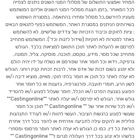
המחיר ואמצעי התשלום של מסלולי המנוי השונים ניתנים לצפייה
לכל המאוחר ,בזמן הצגת מסלולי המנוי השונים אליהם המשתמש
מעוניין להירשם,כל מסלול ומחירו בהתאמה. במסגרת השימוש
בשירותים הניתנים במסגרת האתר, המשתמש כפוף לתנאים הבאים
: ציות לחוקים וכיבוד הזכויות של צדדים שלישיים. לא להשתמש
באתר למטרות לא חוקיות (שידול לזנות וכד'). המשתמש מתחייב
לפרסם או להעלות לאתר תוכן התואם למציאות בלבד. הגולש
מתחייב שכל מסר, מידע, טקסט, תוכנה, מוסיקה, צליל, תמונה,
גרפיקה, וידאו וכל חומר אחר שפורסם או נשלח על ידו יהיה הולם
ולא יפגע בשום זכות של אדם אחר, לרבות זכויות קניין רוחני. הגולש
לא יעלה לאתר כל תוכן או חומר בלתי חוקי, מאיים, מוציא דיבה ו/או
לשון הרע, חומרי תועבה, פורנוגרפיה, גזענות או כל חומר אחר
הפוגע בצנעת הפרט ו/או הכלל, חומר שעלול לפגוע ו/או להטריד
גולש אחר. הגולש לא יפרסם ו/או יעלה לאתר ""Castingonline""
ו/או לכל שירות אחר של "" Castingonline "" תוכן וכל חומר
שעשוי לפגוע ברגשות הציבור, העשוי להוות ו/או לעודד התנהגות
פלילית או להקים עילה לתביעה אזרחית או להפר בכל דרך אחרת
הוראת כל דין. כמו כן הגולש לא יעלה לאתר חומר פרסומי ומסחרי
כלשהו ולא ינהג בכל דרך העלולה לגרום ל"" Castingonline ""