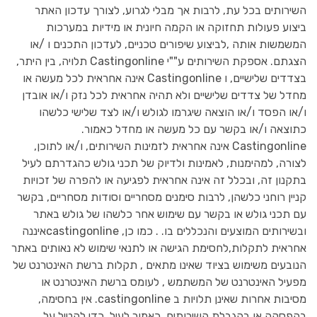
השירותים בכל עת, לרבות אך מבלי לגרוע, לצורך עדכון האתר
ביצוע פעולות תחזוקה או הקמה חיונית או מידיות במערכות
המשמשות אותה ,לביצוע שיפורים טכניים, לעדכון התכנים ו /או
הצגתם. אספקת השירותים ע""י Castingonline תלויה, בין היתר,
בצדדים שלישיים, ו Castingonline אינה אחראית לכל מעשה או
מחדל של צדדים שלישיים ולא תהיה אחראית לכל נזק ו/או אובדן
ו/או הפסד ו/או הוצאה שיגרמו לגולש ו/או לצד שלישי כלשהו
כתוצאה ו/או בקשר עם כל מעשה או מחדל כאמור.
Castingonline אינה אחראית לזמינות השירותים, ו/או לתוכן,
לצורה, למהימנות, לאמינות ולדיוק של תכני גולש כהגדרתם לעיל
בתקנון זה, ובכלל זה אינה אחראית לפגיעה או להפרה של זכויות
קניין רוחני כלשהן, לרבות סימנים מסחריים וסודות מסחריים, בקשר
עם תכני גולש או בקשר עם שימוש אחר כלשהו של גולש באתר
ובשירותים המוצעים והנכללים בו. . כמו כן, castingonlineאיננה
אחראית לתקלות,לחסימת הגישה או לתנאי שימוש לא נאותים באתר
הנובעים משימוש בציוד שאינו מתאים , תקלות ברשת האינטרנט של
מפעיל האינטרנט של המשתמש , לעומס ברשת האינטרנט או
מסיבות אחרות שאינן תלויות ב castingonline. אין בחסימה,
בהפסקה או בהגבלת השירותים, כאמור לעיל, כדי להטיל על