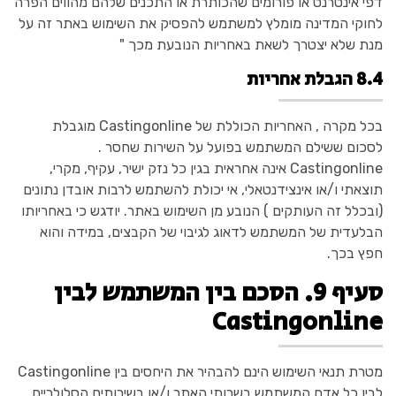
דפי אינטרנט או פורומים שהכותרת או התכנים שלהם מהווים הפרה
לחוקי המדינה מומלץ למשתמש להפסיק את השימוש באתר זה על
מנת שלא יצטרך לשאת באחריות הנובעת מכך "
8.4 הגבלת אחריות
בכל מקרה , האחריות הכוללת של Castingonline מוגבלת
לסכום ששילם המשתמש בפועל על השירות שחסר .
Castingonline אינה אחראית בגין כל נזק ישיר, עקיף, מקרי,
תוצאתי ו/או אינצידנטאלי, אי יכולת להשתמש לרבות אובדן נתונים
(ובכלל זה העותקים ) הנובע מן השימוש באתר. יודגש כי באחריותו
הבלעדית של המשתמש לדאוג לגיבוי של הקבצים, במידה והוא
חפץ בכך.
סעיף 9. הסכם בין המשתמש לבין
Castingonline
מטרת תנאי השימוש הינם להבהיר את היחסים בין Castingonline
לבין כל אדם המשתמש בשרותי האתר ו/או בשירותים הסלולריים,