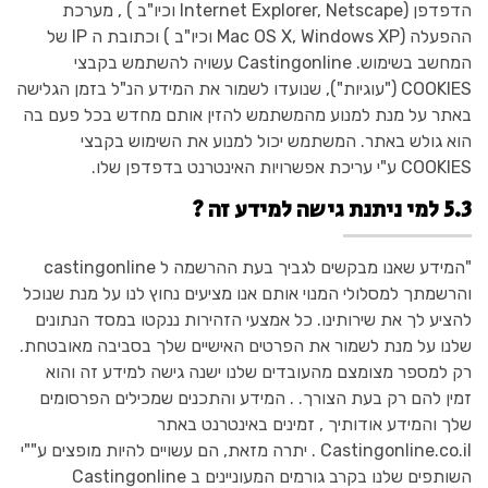
הדפדפן (Internet Explorer, Netscape וכיו"ב ) , מערכת
ההפעלה (Mac OS X, Windows XP וכיו"ב ) וכתובת ה IP של
המחשב בשימוש. Castingonline עשויה להשתמש בקבצי
COOKIES ("עוגיות"), שנועדו לשמור את המידע הנ"ל בזמן הגלישה
באתר על מנת למנוע מהמשתמש להזין אותם מחדש בכל פעם בה
הוא גולש באתר. המשתמש יכול למנוע את השימוש בקבצי
COOKIES ע"י עריכת אפשרויות האינטרנט בדפדפן שלו.
5.3 למי ניתנת גישה למידע זה ?
"המידע שאנו מבקשים לגביך בעת ההרשמה ל castingonline
והרשמתך למסלולי המנוי אותם אנו מציעים נחוץ לנו על מנת שנוכל
להציע לך את שירותינו. כל אמצעי הזהירות ננקטו במסד הנתונים
שלנו על מנת לשמור את הפרטים האישיים שלך בסביבה מאובטחת.
רק למספר מצומצם מהעובדים שלנו ישנה גישה למידע זה והוא
זמין להם רק בעת הצורך. . המידע והתכנים שמכילים הפרסומים
שלך והמידע אודותיך , זמינים באינטרנט באתר
Castingonline.co.il . יתרה מזאת, הם עשויים להיות מופצים ע""י
השותפים שלנו בקרב גורמים המעוניינים ב Castingonline