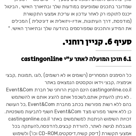
שמדובר בתכנים שמופיעים במודעות שלך ובתיאורך האישי , הביטול
ייכנס לתוקפו רק לאחר עדכון או עריכת אמצעי התקשורת
(מודפסת, דרך העיתונות, אודיו-ויזואלית או דיגיטלית ) המכילים
את המידע והתכנים שמפורסמים בהודעה שלך ובתיאורך האישי. "
סעיף 6. קניין רוחני.
6.1 תוכן המועלה לאתר ע"י castingonline
כל הסימנים המסחריים (רשומים או לא רשומים) ,לוגו ,תמונות ,קבצי
אנימציה ,קבצי וידאו וטקסטים הנמצאים באתר
castingonline.co.il הינם הקניין הרוחני של חברת Event&Com
. לא ניתן להעתיק אותם,לשכפל אותם להציג אותם או להשתמש
בהם ללא רשות מפורשת בכתב מחברת Event&Com ,כל העושה
כן ללא אישור מפורש מצד Event&Com חשוף לתביעות משפטיות.
זכויות השימוש הניתנות למשתמשים באתר castingonline.co.il
מוגבלות לגישה לאתר, להורדת קבצים,להדפסה,להעתקה בכל
אמצעי תקשורת (דיסק קשיח,דיסקטים,CD-ROM וכו') ולשימוש