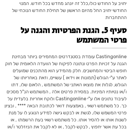
יחויב על החודש כולו,כלל זה יונהג מחדש בכל חודש. המנוי
החודשי יחויב החל מהיום הראשון של תחילת החודש הנוכחי של
ההתחברות
סעיף 5. הגנת הפרטיות והגנה על
פרטי המשתמש
Castingonline עומדת בסטנדרטים המחמירים ביותר מבחינת
הגנה על זכויות הפרט ונתונה לפיקוח של הוועדה הלאומית של חוק
חופש הביטוי והמחשבים. חלק מהמידע הוא מהתכנים שמועלים
לאתר ע"י הגולש (תמונות או וידאו ) עשויים, וזאת באחריותו של
הגולש, לגלות את מוצאו האתני של המשתמש , הלאום שלו, דתו
ו/או נטיותיו המיניות. במסירת פרטים אלה , המשתמש הנ"ל מסכים
לעיבוד נתונים אלו ע"י Castingonline ולוקח אחריות בלעדית על
כך. כל משתמש רשאי , באמצעות דואר לכתובת הבאה **** , ובציון
פרטי המשמש שלו, לגשת או לבקש גישה למידע הנוגע לו על מנת
לשנות אותו או להסיר אותו. כל משתמש רשאי בעת הרשמתו , או
בכל עת אשר יחפוץ , לבקש לקבל , או לא לקבל את הניוזלטר ו/או