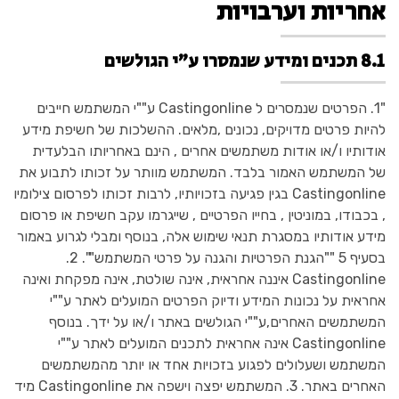
אחריות וערבויות
8.1 תכנים ומידע שנמסרו ע"י הגולשים
"1. הפרטים שנמסרים ל Castingonline ע""י המשתמש חייבים
להיות פרטים מדויקים, נכונים ,מלאים. ההשלכות של חשיפת מידע
אודותיו ו/או אודות משתמשים אחרים , הינם באחריותו הבלעדית
של המשתמש האמור בלבד. המשתמש מוותר על זכותו לתבוע את
Castingonline בגין פגיעה בזכויותיו, לרבות זכותו לפרסום צילומיו
, בכבודו, במוניטין , בחייו הפרטיים , שייגרמו עקב חשיפת או פרסום
מידע אודותיו במסגרת תנאי שימוש אלה, בנוסף ומבלי לגרוע באמור
בסעיף 5 ""הגנת הפרטיות והגנה על פרטי המשתמש"". 2.
Castingonline איננה אחראית, אינה שולטת, אינה מפקחת ואינה
אחראית על נכונות המידע ודיוק הפרטים המועלים לאתר ע""י
המשתמשים האחרים,ע""י הגולשים באתר ו/או על ידך. בנוסף
Castingonline אינה אחראית לתכנים המועלים לאתר ע""י
המשתמש ושעלולים לפגוע בזכויות אחד או יותר מהמשתמשים
האחרים באתר. 3. המשתמש יפצה וישפה את Castingonline מיד