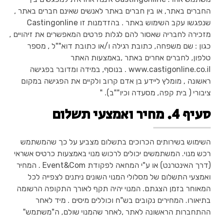
החברים באתר, או בין חברים באתר לאנשים שאינם חברים באתר ,
שנפגשו עקב השימוש באתר . בהזדמנות זו Castingonline
מזכירה לחבריה שאסור להם לגלות פרטים המאפשרים את זיהויים ,
כגון : שם משפחה, כתובת רגילה ו/או כתובת דוא""ל , מספר
טלפון, לחברים אחרים באתר ,באמצעות האתר
www.castigonline.co.il . בנוסף, במידה ומדובר בפגישה
ראשונה , מומלץ ליידע בן אדם קרוב ולקיים את הפגישה במקום
ציבורי ( בית קפה, מסעדה וכיו""ב). "
סעיף 4. מחיר ואמצעי תשלום
השימוש בשירותים הכרוכים בתשלום מצביע על כך שהמשתמש
רכש מנוי. המשתמשים יכולים לרכוש מנוי באמצעות כרטיס אשראי
(דרך האינטרנט) או ע"י המחאה לפקודת Event&Com . המחיר
ואמצעי התשלום של מסלולי המנוי השונים ניתנים לצפייה לכל
המאוחר בזמן הצגתם. המנוי יהיה תקף לאורך התקופה הרשומה
בתיאורו. המחירים נקובים בש"ח וכוללים מיסים . מיד לאחר
ההתחברות הראשונה לאתר ,לאחר שהמנוי שולם, ה"משתמש"