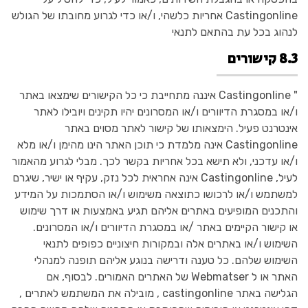
Castingonline אחריות כלשהי, ו/או כדי לגרוע מחובתו של הגולש
לנהוג בכל עת בהתאם לתנאי
8.3 קישורים
" Castingonline איננה מתחייבת כי כל הקישורים שימצאו באתר
ו/או במסגרת הדיוורים ו/או המסרונים יהיו תקינים ויובילו לאתר
אינטרנט פעיל. הימצאותו של קישור לאתר מסוים באתר
Castingonline אינה מלמדת כי תוכן האתר הינו מהימן ו/או מלא
ו/או עדכני, ולא תישא בכל אחריות בקשר לכך. מבלי לגרוע מהאמור
לעיל, Castingonline אינה אחראית לכל נזק, עקיף או ישיר, שיגרם
למשתמש ו/או לרכושו כתוצאה משימוש ו/או הסתמכות על המידע
והתכנים המופיעים באתרים אליהם תגיע באמצעות או דרך שימוש
או קישור הקיימים באתר /או במסגרת הדיוורים ו/או המסרונים.
השימוש ו/או באתרים אלה ובמקורות חיצוניים כפופים לתנאי
השימוש שלהם. כל טענה ודרישה בנוגע אליהם תופנה למנהלי
האתר או ל Webmatser של האתרים האמורים. לבסוף, אם
הגלישה באתר castingonline , מובילה את המשתמש לאתרים ,