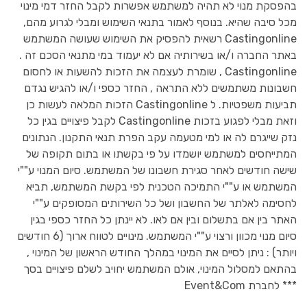
בהפסקת מנוי לא תהיה למשתמש אפשרות לקבל החזר דמי מינוי
מכל סיבה שהיא. בנוסף לאמור בתנאי השימוש ומבלי לגרוע מהם,
Castingonline רשאית להפסיק את השימוש שעושה המשתמש
באתר החברה ו/או בשירותיה אם לא יעמוד במי מתנאי הסכם זה .
Castingonline , שומרת לעצמה את הזכות להשעות או לחסום
חשבונות משתמשים ללא התראה , החזר כספי ו/או להגיש נגדם
תביעות משפטיות. ל Castingonline הזכות המלאה לעשות כן
וזאת מבלי לפגוע בזכות Castingonline לקבל פיצויים בגין כל
נזק שייגרם לה או למי מטעמה עקב הפרת תנאי התקנון. הנתונים
המתייחסים למשתמש יושמדו על פי בקשתו או בתום תקופה של
שישה חודשים לאחר סגירת חשבונו של המשתמש. סיום המנוי ע""י
המשתמש או ע""י התמיכה הטכנית לפי בקשת המשתמש, תביא
לחסימה לאלתר של החשבון ושל כל השירותים המסופקים ע""י
האתר בין אם בתשלום ובין אם לאו. לא יינתן כל החזר כספי בגין
סיום מנוי מכוון ורצוי ע""י המשתמש. מינויים לטווח ארוך (6 חודשים
ויותר) : ניתן לסיים את המינוי במהלך החודש הראשון של המינוי ,
בהתאם למסלול המינוי, אולם המשתמש יחויב לשלם פיצויים בסך
*** לחברת Event&Com