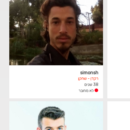
simonsh
רקדן - שחקן
38 שנים
לא מחובר