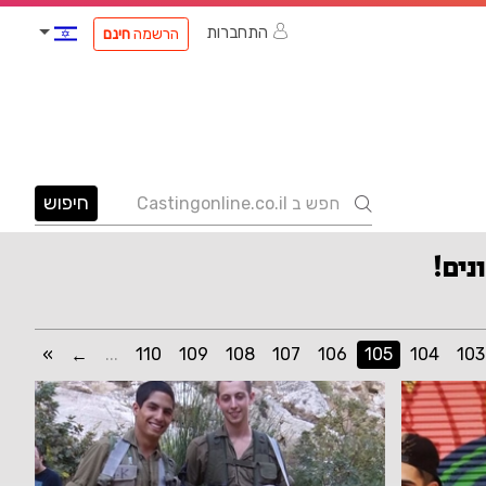
התחברות
הרשמה
חינם
חיפוש
»
...
110
109
108
107
106
105
104
103