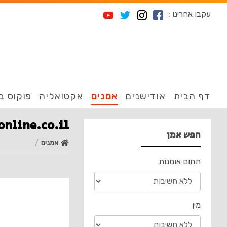
עקבו אחרינו :
דף הבית
אודישנים
אמנים
אקטואליה
פוקוס ב
Castingonline.co.il: יותר מ 12 646 
חפש אמן
אמנים
תחום אומנות
מין