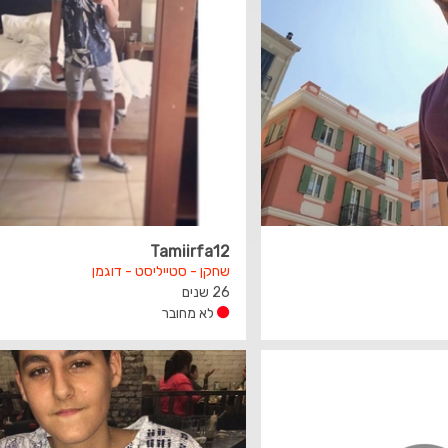
Tamiirfa12
שחקן - סטייליסט - דוגמן
26 שנים
לא מחובר