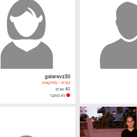
galarevz30
זמרת - מוזיקאית
40 שנים
לא מחובר