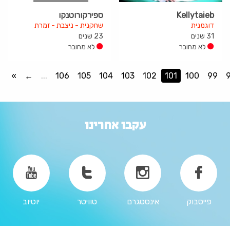
Kellytaieb
ספירקורוטנקו
דוגמנית
שחקנית - ניצבת - זמרת
31 שנים
23 שנים
לא מחובר
לא מחובר
»
...
106
105
104
103
102
101
100
99
עקבו אחרינו
פייסבוק
אינסטגרם
טוויטר
יוטיוב