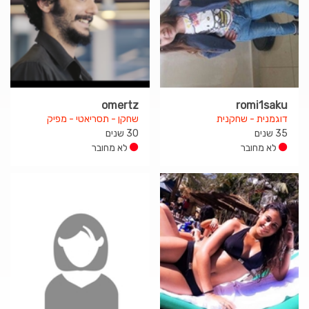
omertz
romi1saku
דוגמנית - שחקנית
שחקן - תסריאטי - מפיק
35 שנים
30 שנים
לא מחובר
לא מחובר