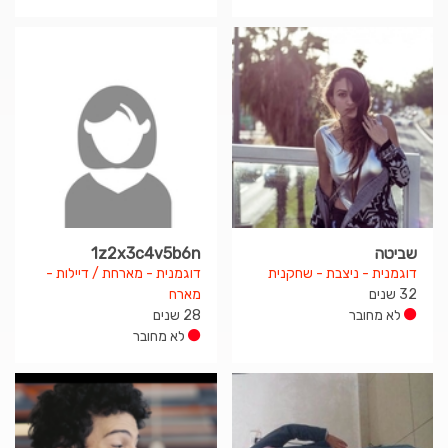
שביטה
1z2x3c4v5b6n
דוגמנית - ניצבת - שחקנית
דוגמנית - מארחת / דיילות -
32 שנים
מארח
לא מחובר
28 שנים
לא מחובר