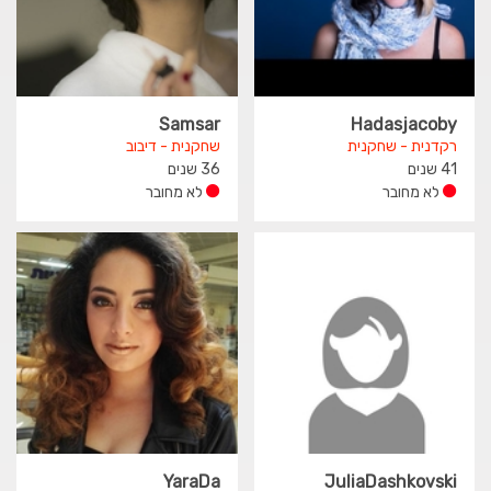
Samsar
Hadasjacoby
רקדנית - שחקנית
שחקנית - דיבוב
41 שנים
36 שנים
לא מחובר
לא מחובר
YaraDa
JuliaDashkovski