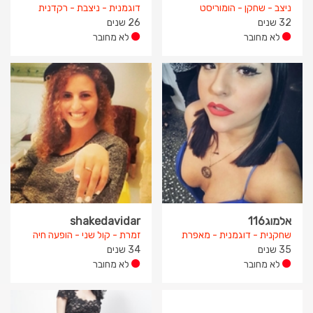
ניצב - שחקן - הומוריסט
דוגמנית - ניצבת - רקדנית
32 שנים
26 שנים
לא מחובר
לא מחובר
אלמוג116
shakedavidar
שחקנית - דוגמנית - מאפרת
זמרת - קול שני - הופעה חיה
35 שנים
34 שנים
לא מחובר
לא מחובר