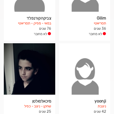
Gilim
צביקהקורנפלד
תסריאטי
במאי - מפיק - תסריאטי
36 שנים
76 שנים
לא מחובר
לא מחובר
yoonji
מיכאלסולטן
ניצבת
שחקן - ניצב - כפיל
42 שנים
25 שנים