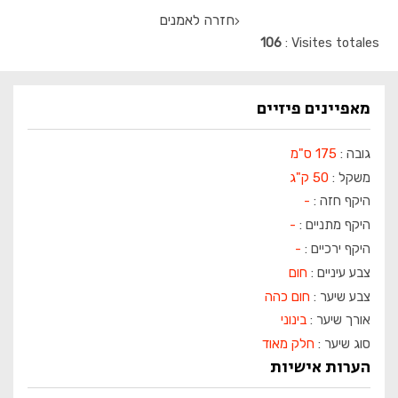
חזרה לאמנים
106
Visites totales
מאפיינים פיזיים
גובה :
175 ס"מ
משקל :
50 ק"ג
היקף חזה :
-
היקף מתניים :
-
היקף ירכיים :
-
צבע עיניים :
חום
צבע שיער :
חום כהה
אורך שיער :
בינוני
סוג שיער :
חלק מאוד
הערות אישיות