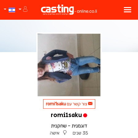
צור קשר עם
romi1saku
romi1saku
דוגמנית - שחקנית
35 שנים
אישה