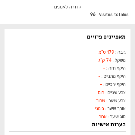
חזרה לאמנים
96
Visites totales
מאפיינים פיזיים
גובה :
179 ס"מ
משקל :
74 ק"ג
היקף חזה :
-
היקף מתניים :
-
היקף ירכיים :
-
צבע עיניים :
חום
צבע שיער :
שחור
אורך שיער :
בינוני
סוג שיער :
אחר
הערות אישיות