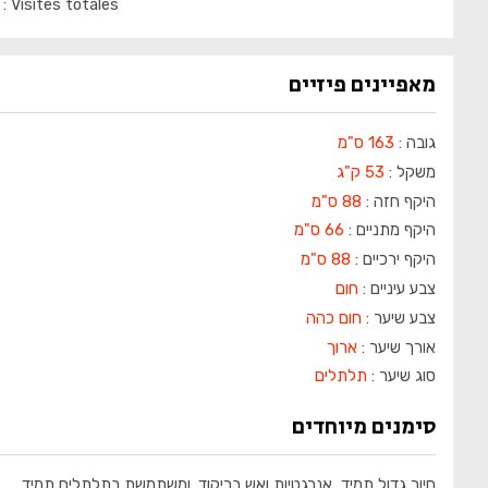
Visites totales
מאפיינים פיזיים
גובה :
163 ס"מ
משקל :
53 ק"ג
היקף חזה :
88 ס"מ
היקף מתניים :
66 ס"מ
היקף ירכיים :
88 ס"מ
צבע עיניים :
חום
צבע שיער :
חום כהה
אורך שיער :
ארוך
סוג שיער :
תלתלים
סימנים מיוחדים
חיוך גדול תמיד, אנרגטיות ואש בריקוד. ומשתמשת בתלתלים תמיד.