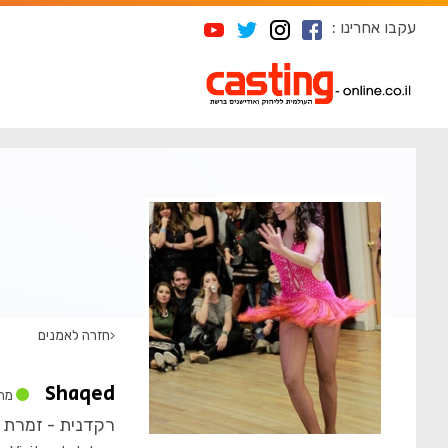
עקבו אחרינו :
ד
חזרה לאמנים
Shaqed
מח
רקדנית - זמרת -