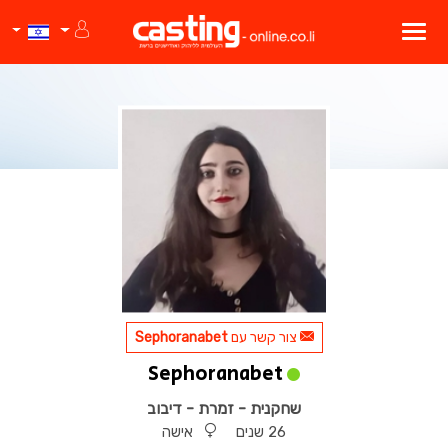
צור קשר עם
Sephoranabet
Sephoranabet
שחקנית - זמרת - דיבוב
26 שנים
אישה