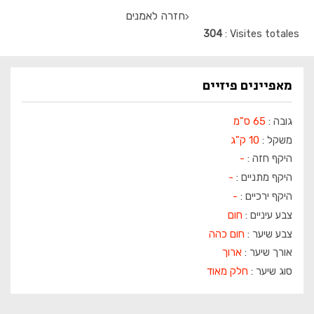
חזרה לאמנים
304
Visites totales
מאפיינים פיזיים
גובה :
65 ס"מ
משקל :
10 ק"ג
היקף חזה :
-
היקף מתניים :
-
היקף ירכיים :
-
צבע עיניים :
חום
צבע שיער :
חום כהה
אורך שיער :
ארוך
סוג שיער :
חלק מאוד