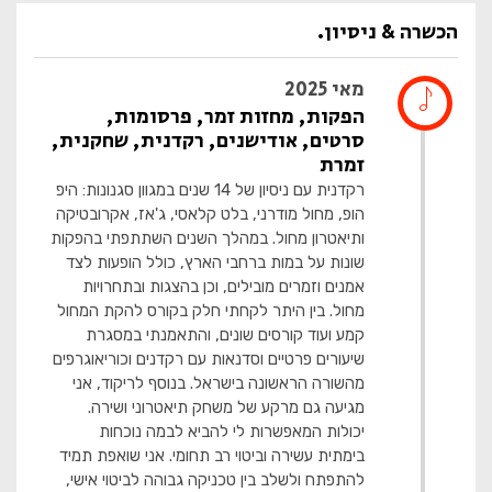
הכשרה & ניסיון.
מאי 2025
הפקות, מחזות זמר, פרסומות,
סרטים, אודישנים, רקדנית, שחקנית,
זמרת
רקדנית עם ניסיון של 14 שנים במגוון סגנונות: היפ
הופ, מחול מודרני, בלט קלאסי, ג'אז, אקרובטיקה
ותיאטרון מחול. במהלך השנים השתתפתי בהפקות
שונות על במות ברחבי הארץ, כולל הופעות לצד
אמנים וזמרים מובילים, וכן בהצגות ובתחרויות
מחול. בין היתר לקחתי חלק בקורס להקת המחול
קמע ועוד קורסים שונים, והתאמנתי במסגרת
שיעורים פרטיים וסדנאות עם רקדנים וכוריאוגרפים
מהשורה הראשונה בישראל. בנוסף לריקוד, אני
מגיעה גם מרקע של משחק תיאטרוני ושירה.
יכולות המאפשרות לי להביא לבמה נוכחות
בימתית עשירה וביטוי רב תחומי. אני שואפת תמיד
להתפתח ולשלב בין טכניקה גבוהה לביטוי אישי,