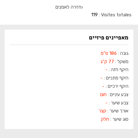
חזרה לאמנים
119
Visites totales
מאפיינים פיזיים
גובה :
186 ס"מ
משקל :
77 ק"ג
היקף חזה :
-
היקף מתניים :
-
היקף ירכיים :
-
צבע עיניים :
חום
צבע שיער :
-
אורך שיער :
קצר
סוג שיער :
חלק